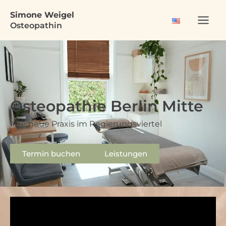
Zum
Main
Simone Weigel
Inhalt
Osteopathin
Men
springen
Osteopathie Berlin Mitte
Ihre neue Praxis im Regierungsviertel
Termin buchen
Leistungen